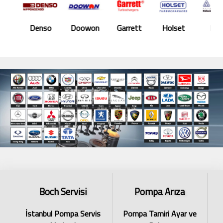
Denso
Doowon
Garrett
Holset
KKK
Boch Servisi
Pompa Arıza
İstanbul Pompa Servis
Pompa Tamiri Ayar ve