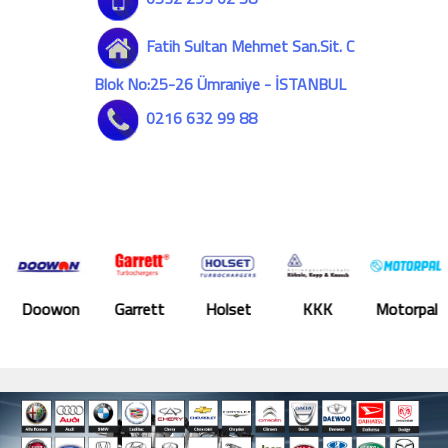
Fatih Sultan Mehmet San.Sit. C
Blok No:25-26 Ümraniye - İSTANBUL
0216 632 99 88
won
Garrett
Holset
KKK
Motorpal
Shzwi