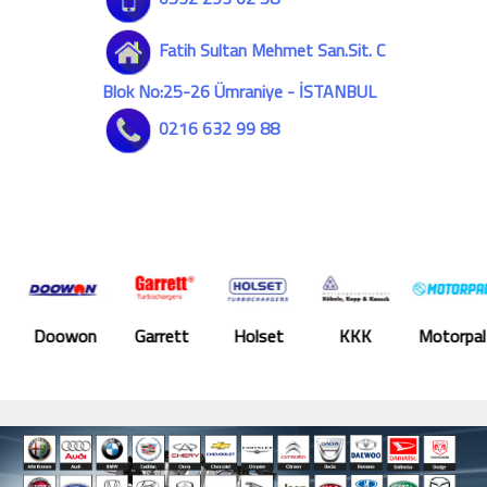
Fatih Sultan Mehmet San.Sit. C
Blok No:25-26 Ümraniye - İSTANBUL
0216 632 99 88
owon
Garrett
Holset
KKK
Motorpal
Shzw